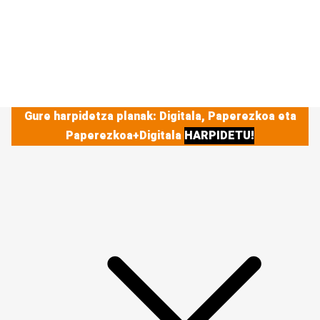
Gure harpidetza planak: Digitala, Paperezkoa eta
Paperezkoa+Digitala
HARPIDETU!