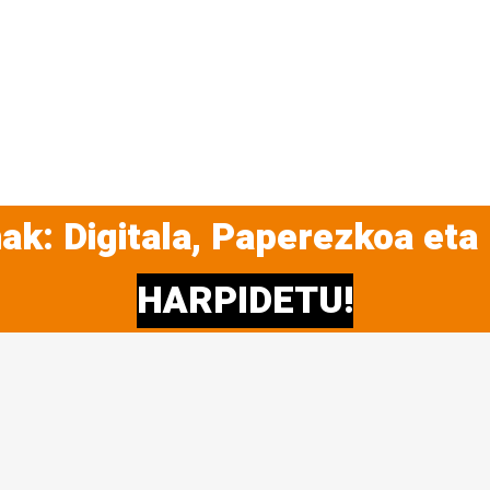
ak: Digitala, Paperezkoa eta
HARPIDETU!