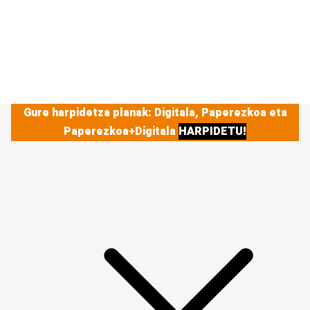
Gure harpidetza planak: Digitala, Paperezkoa eta
Paperezkoa+Digitala
HARPIDETU!