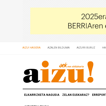
AIZU! HASIERA
AZALEN BILDUMA
AIZU!RI BURUZ
HA
ELKARRIZKETA NAGUSIA
ZELAN EUSKARAZ?
ERREPOR