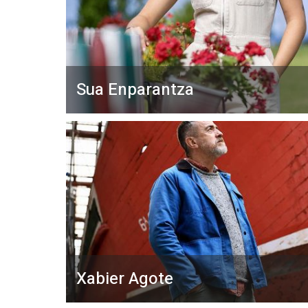
Sua Enparantza
Xabier Agote