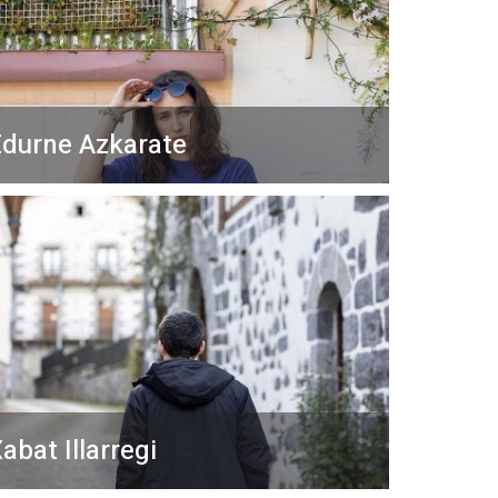
durne Azkarate
abat Illarregi