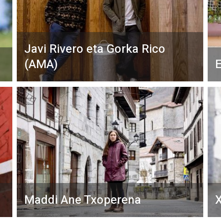
Javi Rivero eta Gorka Rico
(AMA)
E
Maddi Ane Txoperena
X