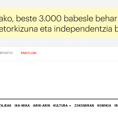
RPIDETU!
BABESLEAK
TAJEAK
IKA-MIKA
ARIN-ARIN
KULTURA
ZOKOMIRAN
KOMIKIA
IR