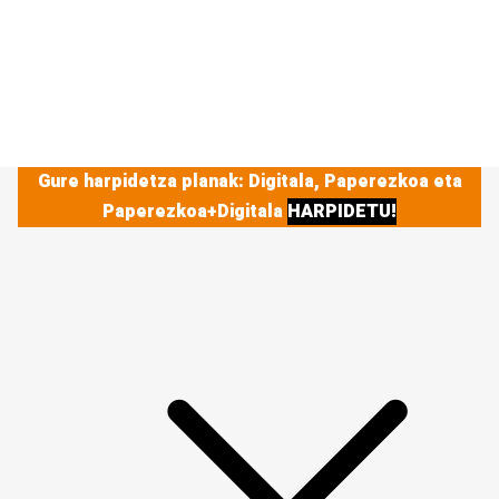
Gure harpidetza planak: Digitala, Paperezkoa eta
Paperezkoa+Digitala
HARPIDETU!