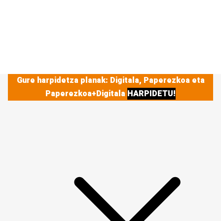
Gure harpidetza planak: Digitala, Paperezkoa eta
Paperezkoa+Digitala
HARPIDETU!