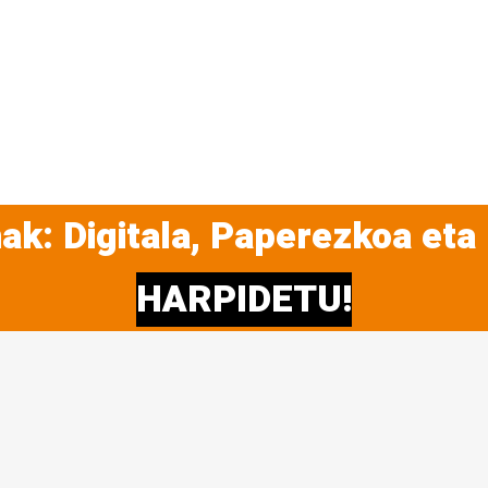
ak: Digitala, Paperezkoa eta
HARPIDETU!