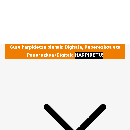
Gure harpidetza planak: Digitala, Paperezkoa eta
Paperezkoa+Digitala
HARPIDETU!