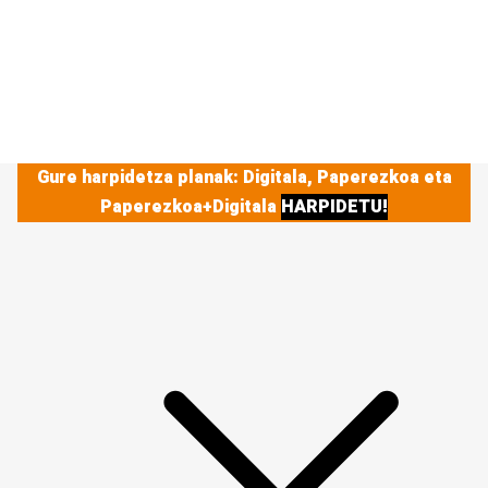
Gure harpidetza planak: Digitala, Paperezkoa eta
Paperezkoa+Digitala
HARPIDETU!