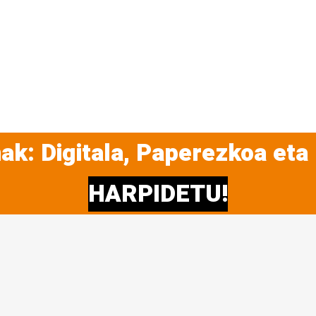
ak: Digitala, Paperezkoa eta
HARPIDETU!