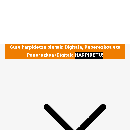
Gure harpidetza planak: Digitala, Paperezkoa eta
Paperezkoa+Digitala
HARPIDETU!