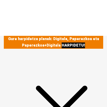
Gure harpidetza planak: Digitala, Paperezkoa eta
Paperezkoa+Digitala
HARPIDETU!