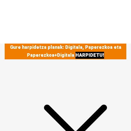
Gure harpidetza planak: Digitala, Paperezkoa eta
Paperezkoa+Digitala
HARPIDETU!