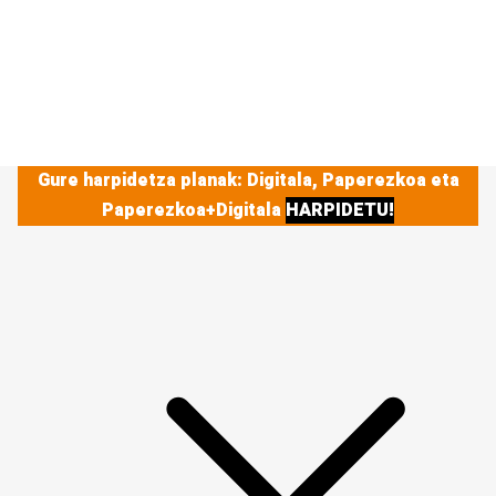
Gure harpidetza planak: Digitala, Paperezkoa eta
Paperezkoa+Digitala
HARPIDETU!