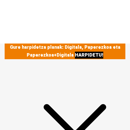
Gure harpidetza planak: Digitala, Paperezkoa eta
Paperezkoa+Digitala
HARPIDETU!