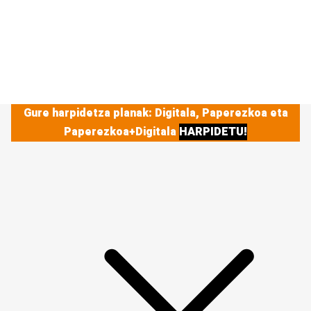
Gure harpidetza planak: Digitala, Paperezkoa eta
Paperezkoa+Digitala
HARPIDETU!