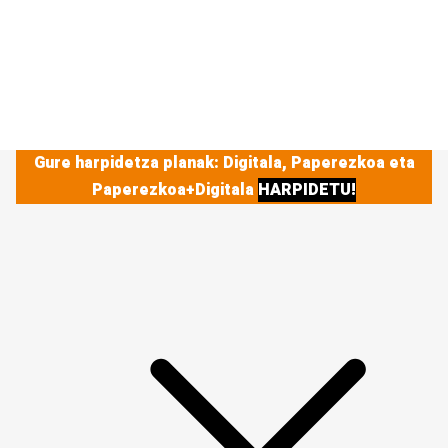
Gure harpidetza planak: Digitala, Paperezkoa eta
Paperezkoa+Digitala
HARPIDETU!