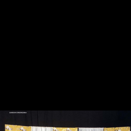
Gure harpidetza planak: Digitala, Paperezkoa eta
Paperezkoa+Digitala
HARPIDETU!