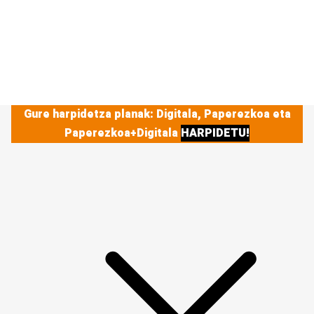
Gure harpidetza planak: Digitala, Paperezkoa eta
Paperezkoa+Digitala
HARPIDETU!