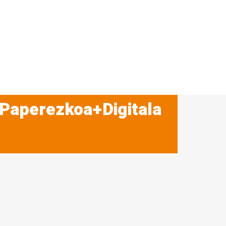
 Paperezkoa+Digitala