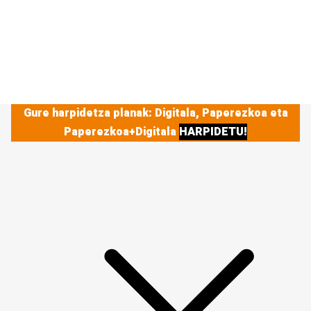
Gure harpidetza planak: Digitala, Paperezkoa eta
Paperezkoa+Digitala
HARPIDETU!