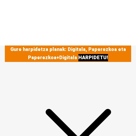
Gure harpidetza planak: Digitala, Paperezkoa eta
Paperezkoa+Digitala
HARPIDETU!