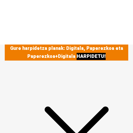
Gure harpidetza planak: Digitala, Paperezkoa eta
Paperezkoa+Digitala
HARPIDETU!