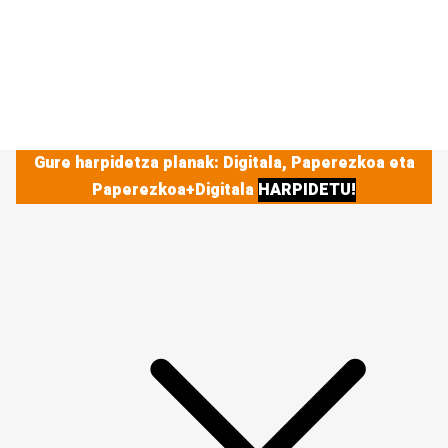
Gure harpidetza planak: Digitala, Paperezkoa eta
Paperezkoa+Digitala
HARPIDETU!