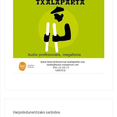
Harpidedunentzako sarbidea: