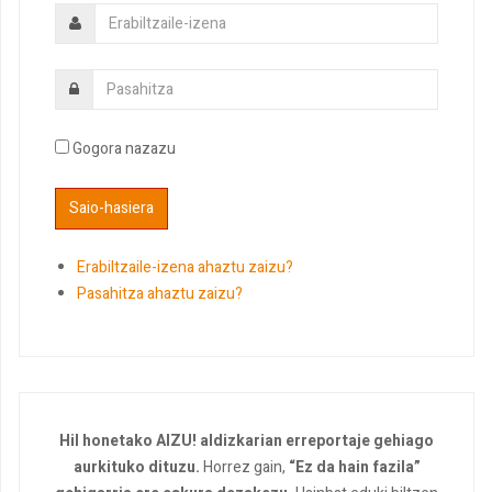
Gogora nazazu
Erabiltzaile-izena ahaztu zaizu?
Pasahitza ahaztu zaizu?
Hil honetako AIZU! aldizkarian erreportaje gehiago
aurkituko dituzu.
Horrez gain,
“Ez da hain fazila”