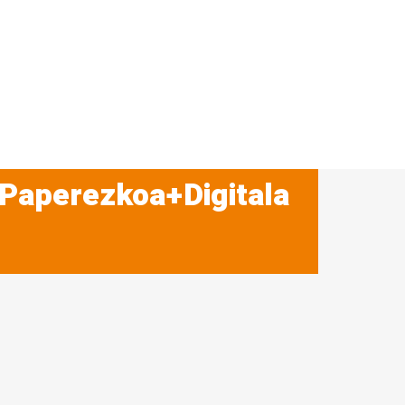
 Paperezkoa+Digitala