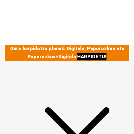
Gure harpidetza planak: Digitala, Paperezkoa eta
Paperezkoa+Digitala
HARPIDETU!