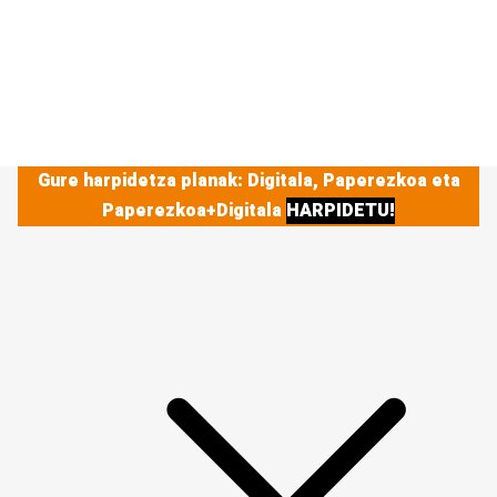
Gure harpidetza planak: Digitala, Paperezkoa eta
Paperezkoa+Digitala
HARPIDETU!