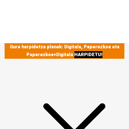
Gure harpidetza planak: Digitala, Paperezkoa eta
Paperezkoa+Digitala
HARPIDETU!