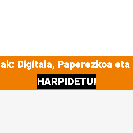
ak: Digitala, Paperezkoa eta
HARPIDETU!