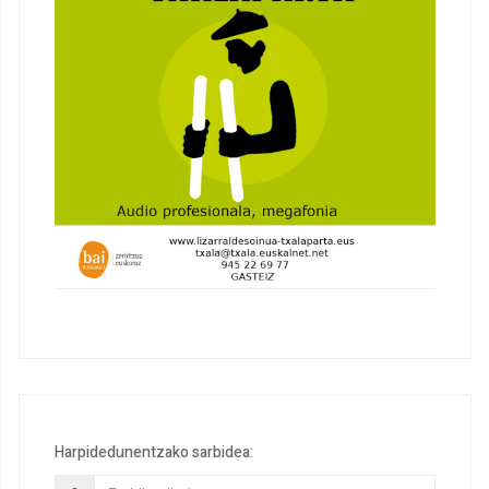
Harpidedunentzako sarbidea: