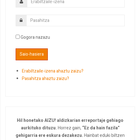
Gogora nazazu
Erabiltzaile-izena ahaztu zaizu?
Pasahitza ahaztu zaizu?
Hil honetako AIZU! aldizkarian erreportaje gehiago
aurkituko dituzu.
Horrez gain,
“Ez da hain fazila”
gehigarria ere eskura dezakezu.
Hainbat eduki biltzen