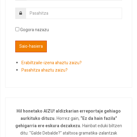
Gogora nazazu
Erabiltzaile-izena ahaztu zaizu?
Pasahitza ahaztu zaizu?
Hil honetako AIZU! aldizkarian erreportaje gehiago
aurkituko dituzu.
Horrez gain,
“Ez da hain fazila”
gehigarria ere eskura dezakezu.
Hainbat eduki biltzen
ditu: "Galde Debalde?" ataltxoa gramatika-zalantzak