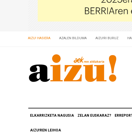
AIZU! HASIERA
AZALEN BILDUMA
AIZU!RI BURUZ
HA
ELKARRIZKETA NAGUSIA
ZELAN EUSKARAZ?
ERREPOR
AIZU!REN LEIHOA