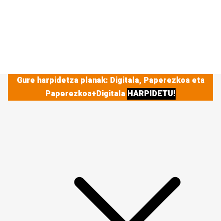
Gure harpidetza planak: Digitala, Paperezkoa eta
Paperezkoa+Digitala
HARPIDETU!