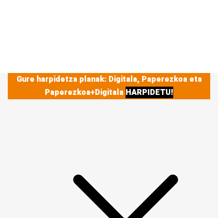
Gure harpidetza planak: Digitala, Paperezkoa eta
Paperezkoa+Digitala
HARPIDETU!