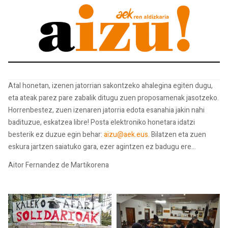
Atal honetan, izenen jatorrian sakontzeko ahalegina egiten dugu,
eta ateak parez pare zabalik ditugu zuen proposamenak jasotzeko.
Horrenbestez, zuen izenaren jatorria edota esanahia jakin nahi
badituzue, eskatzea libre! Posta elektroniko honetara idatzi
besterik ez duzue egin behar:
aizu@aek.eus.
Bilatzen eta zuen
eskura jartzen saiatuko gara, ezer agintzen ez badugu ere...
Aitor Fernandez de Martikorena