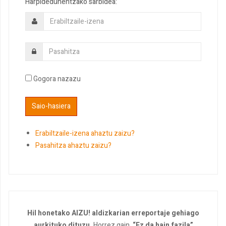
Harpidedunentzako sarbidea:
Gogora nazazu
Erabiltzaile-izena ahaztu zaizu?
Pasahitza ahaztu zaizu?
Hil honetako AIZU! aldizkarian erreportaje gehiago
aurkituko dituzu.
Horrez gain,
“Ez da hain fazila”