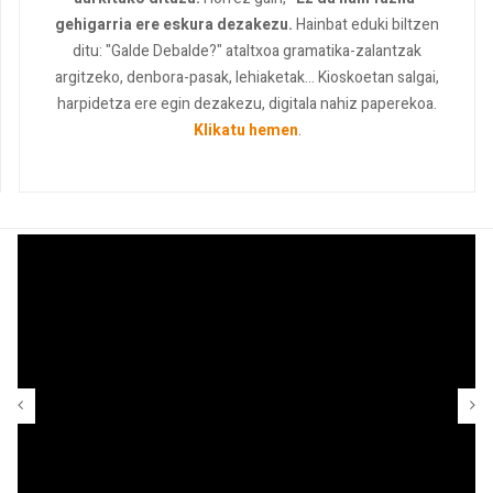
gehigarria ere eskura dezakezu.
Hainbat eduki biltzen
ditu: "Galde Debalde?" ataltxoa gramatika-zalantzak
argitzeko, denbora-pasak, lehiaketak... Kioskoetan salgai,
harpidetza ere egin dezakezu, digitala nahiz paperekoa.
Klikatu hemen
.