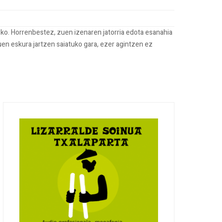
ko. Horrenbestez, zuen izenaren jatorria edota esanahia
uen eskura jartzen saiatuko gara, ezer agintzen ez