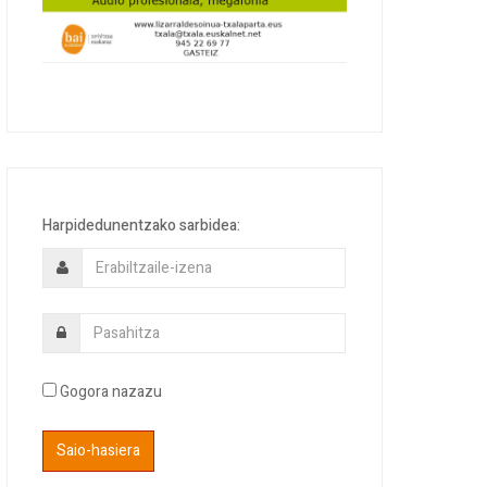
Harpidedunentzako sarbidea:
Gogora nazazu