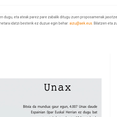
ten dugu, eta ateak parez pare zabalik ditugu zuen proposamenak jasotze
onetara idatzi besterik ez duzue egin behar:
aizu@aek.eus.
Bilatzen eta z