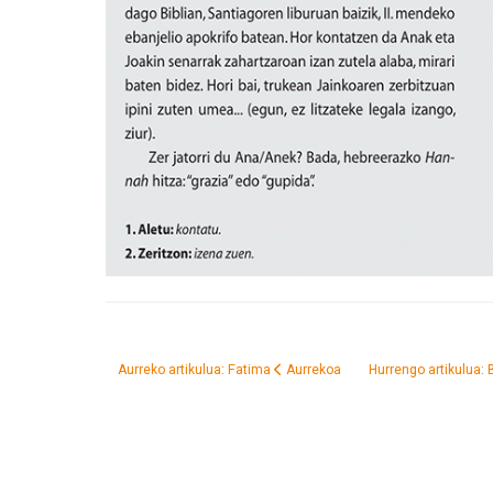
Aurreko artikulua: Fatima
Aurrekoa
Hurrengo artikulua: 