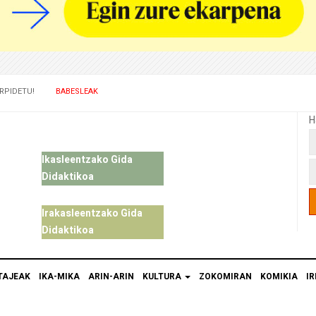
RPIDETU!
BABESLEAK
H
Ikasleentzako Gida
Didaktikoa
Irakasleentzako Gida
Didaktikoa
TAJEAK
IKA-MIKA
ARIN-ARIN
KULTURA
ZOKOMIRAN
KOMIKIA
IR