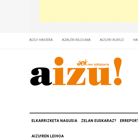
AIZU! HASIERA
AZALEN BILDUMA
AIZU!RI BURUZ
HA
ELKARRIZKETA NAGUSIA
ZELAN EUSKARAZ?
ERREPOR
AIZU!REN LEIHOA