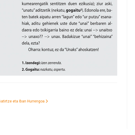
Batirtze eta Iban
Hurrengoa