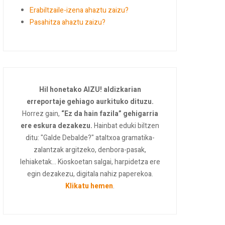
Erabiltzaile-izena ahaztu zaizu?
Pasahitza ahaztu zaizu?
Hil honetako AIZU! aldizkarian
erreportaje gehiago aurkituko dituzu.
Horrez gain,
“Ez da hain fazila” gehigarria
ere eskura dezakezu.
Hainbat eduki biltzen
ditu: "Galde Debalde?" ataltxoa gramatika-
zalantzak argitzeko, denbora-pasak,
lehiaketak... Kioskoetan salgai, harpidetza ere
egin dezakezu, digitala nahiz paperekoa.
Klikatu hemen
.