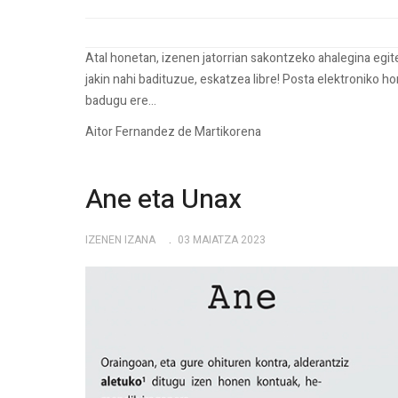
Atal honetan, izenen jatorrian sakontzeko ahalegina egi
jakin nahi badituzue, eskatzea libre! Posta elektroniko h
badugu ere...
Aitor Fernandez de Martikorena
Ane eta Unax
IZENEN IZANA
03 MAIATZA 2023