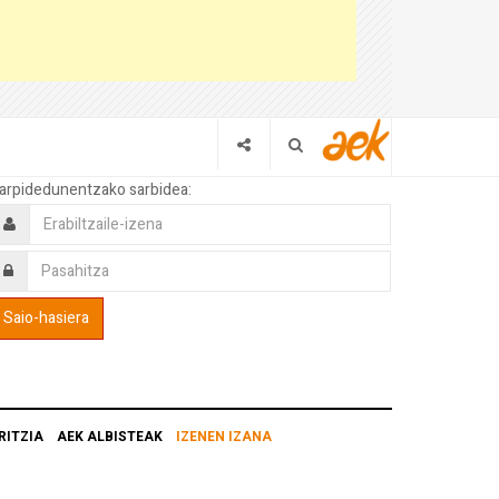
arpidedunentzako sarbidea:
RITZIA
AEK ALBISTEAK
IZENEN IZANA