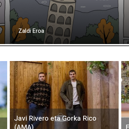
Zaldi Eroa
Javi Rivero eta Gorka Rico
(AMA)
E