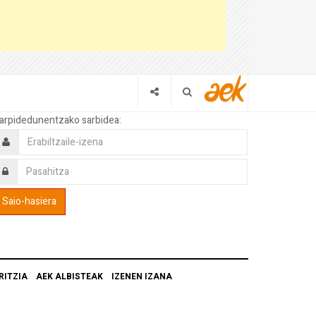
arpidedunentzako sarbidea:
RITZIA
AEK ALBISTEAK
IZENEN IZANA