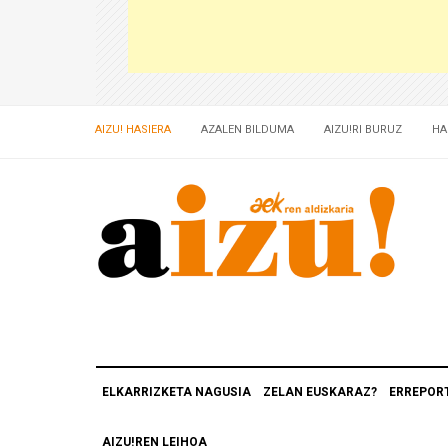
AIZU! HASIERA
AZALEN BILDUMA
AIZU!RI BURUZ
HA
ELKARRIZKETA NAGUSIA
ZELAN EUSKARAZ?
ERREPOR
AIZU!REN LEIHOA