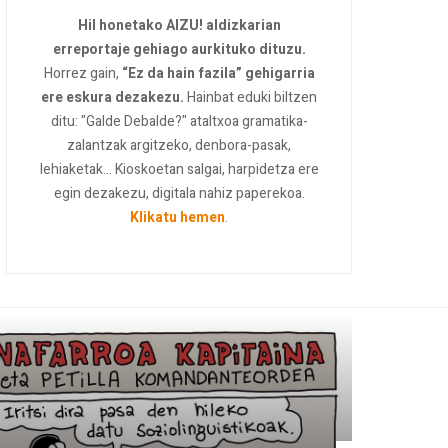
Hil honetako AIZU! aldizkarian
erreportaje gehiago aurkituko dituzu.
Horrez gain,
“Ez da hain fazila” gehigarria
ere eskura dezakezu.
Hainbat eduki biltzen
ditu: "Galde Debalde?" ataltxoa gramatika-
zalantzak argitzeko, denbora-pasak,
lehiaketak... Kioskoetan salgai, harpidetza ere
egin dezakezu, digitala nahiz paperekoa.
Klikatu hemen
.