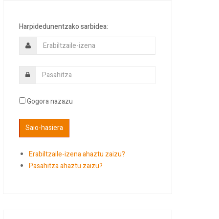
Harpidedunentzako sarbidea:
Gogora nazazu
Erabiltzaile-izena ahaztu zaizu?
Pasahitza ahaztu zaizu?