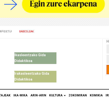
RPIDETU!
BABESLEAK
H
Ikasleentzako Gida
Didaktikoa
Irakasleentzako Gida
Didaktikoa
TAJEAK
IKA-MIKA
ARIN-ARIN
KULTURA
ZOKOMIRAN
KOMIKIA
IR