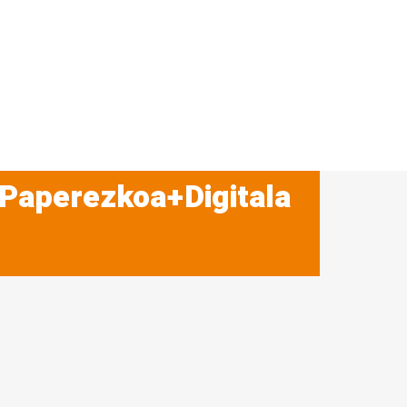
 Paperezkoa+Digitala