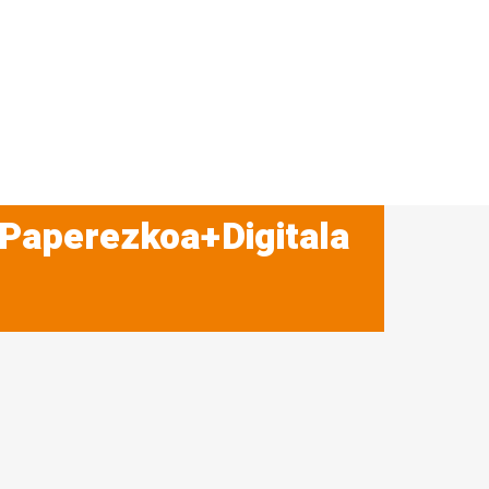
 Paperezkoa+Digitala