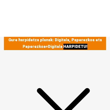
Gure harpidetza planak: Digitala, Paperezkoa eta
Paperezkoa+Digitala
HARPIDETU!