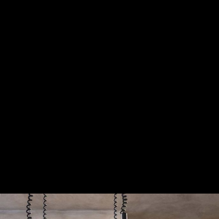
Gure harpidetza planak: Digitala, Paperezkoa eta
Paperezkoa+Digitala
HARPIDETU!