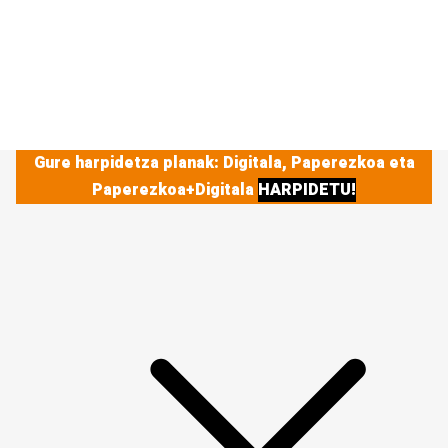
Gure harpidetza planak: Digitala, Paperezkoa eta
Paperezkoa+Digitala
HARPIDETU!