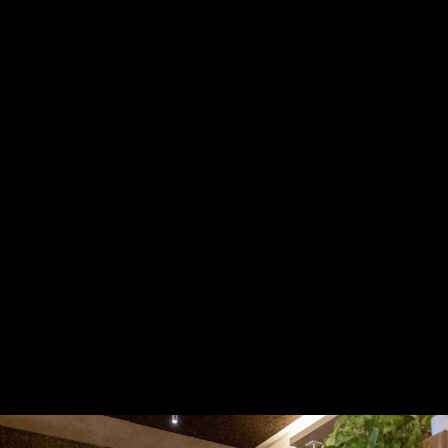
Gure harpidetza planak: Digitala, Paperezkoa eta
Paperezkoa+Digitala
HARPIDETU!