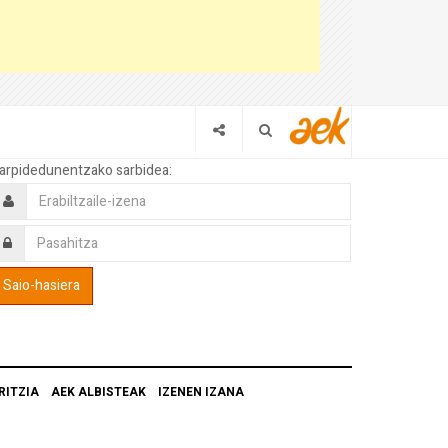
arpidedunentzako sarbidea:
RITZIA
AEK ALBISTEAK
IZENEN IZANA