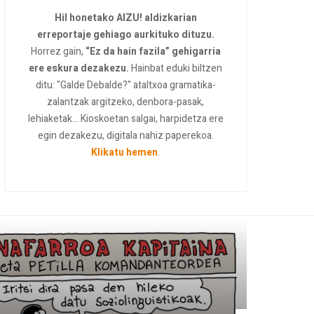
Hil honetako AIZU! aldizkarian
erreportaje gehiago aurkituko dituzu.
Horrez gain,
“Ez da hain fazila” gehigarria
ere eskura dezakezu.
Hainbat eduki biltzen
ditu: "Galde Debalde?" ataltxoa gramatika-
zalantzak argitzeko, denbora-pasak,
lehiaketak... Kioskoetan salgai, harpidetza ere
egin dezakezu, digitala nahiz paperekoa.
Klikatu hemen
.