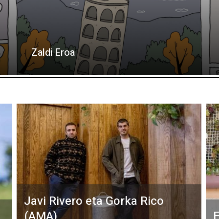
Zaldi Eroa
Javi Rivero eta Gorka Rico
(AMA)
E