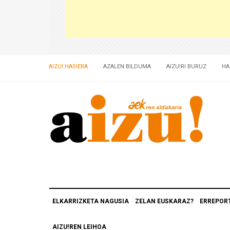
AIZU! HASIERA
AZALEN BILDUMA
AIZU!RI BURUZ
HA
ELKARRIZKETA NAGUSIA
ZELAN EUSKARAZ?
ERREPOR
AIZU!REN LEIHOA