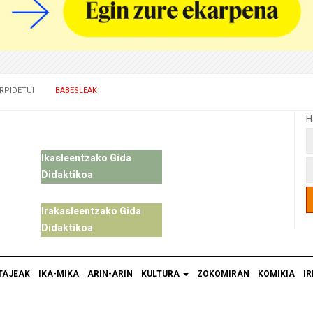
RPIDETU!
BABESLEAK
H
Ikasleentzako Gida
Didaktikoa
Irakasleentzako Gida
Didaktikoa
TAJEAK
IKA-MIKA
ARIN-ARIN
KULTURA
ZOKOMIRAN
KOMIKIA
IR