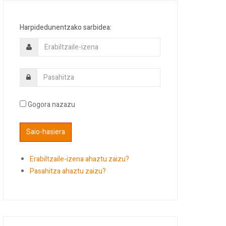
Harpidedunentzako sarbidea:
Gogora nazazu
Erabiltzaile-izena ahaztu zaizu?
Pasahitza ahaztu zaizu?