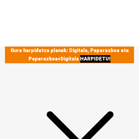
Gure harpidetza planak: Digitala, Paperezkoa eta
Paperezkoa+Digitala
HARPIDETU!