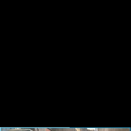
Gure harpidetza planak: Digitala, Paperezkoa eta
Paperezkoa+Digitala
HARPIDETU!