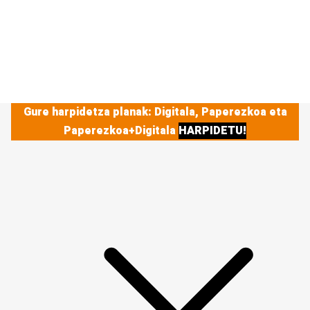
Gure harpidetza planak: Digitala, Paperezkoa eta
Paperezkoa+Digitala
HARPIDETU!