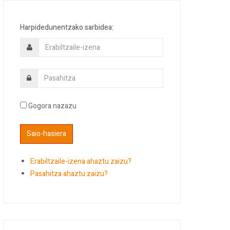
Harpidedunentzako sarbidea:
Gogora nazazu
Erabiltzaile-izena ahaztu zaizu?
Pasahitza ahaztu zaizu?