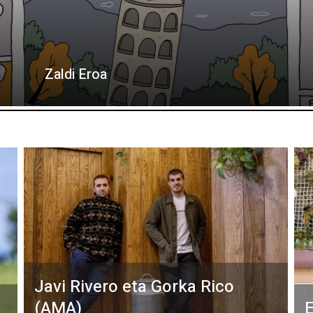
Zaldi Eroa
Javi Rivero eta Gorka Rico
(AMA)
E