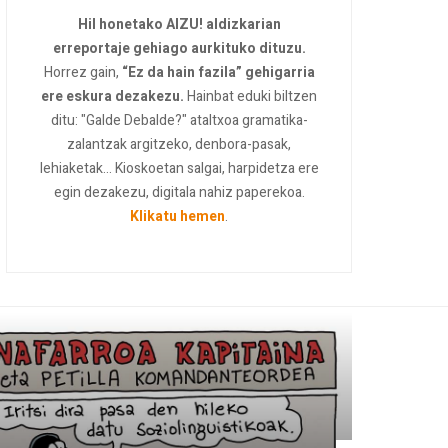
Hil honetako AIZU! aldizkarian
erreportaje gehiago aurkituko dituzu.
Horrez gain,
“Ez da hain fazila” gehigarria
ere eskura dezakezu.
Hainbat eduki biltzen
ditu: "Galde Debalde?" ataltxoa gramatika-
zalantzak argitzeko, denbora-pasak,
lehiaketak... Kioskoetan salgai, harpidetza ere
egin dezakezu, digitala nahiz paperekoa.
Klikatu hemen
.