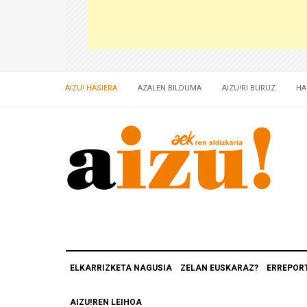
AIZU! HASIERA
AZALEN BILDUMA
AIZU!RI BURUZ
HA
ELKARRIZKETA NAGUSIA
ZELAN EUSKARAZ?
ERREPOR
AIZU!REN LEIHOA