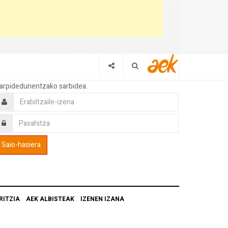
arpidedunentzako sarbidea:
RITZIA
AEK ALBISTEAK
IZENEN IZANA