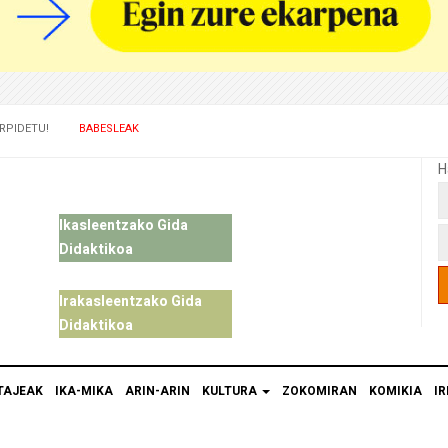
RPIDETU!
BABESLEAK
H
Ikasleentzako Gida
Didaktikoa
Irakasleentzako Gida
Didaktikoa
TAJEAK
IKA-MIKA
ARIN-ARIN
KULTURA
ZOKOMIRAN
KOMIKIA
IR