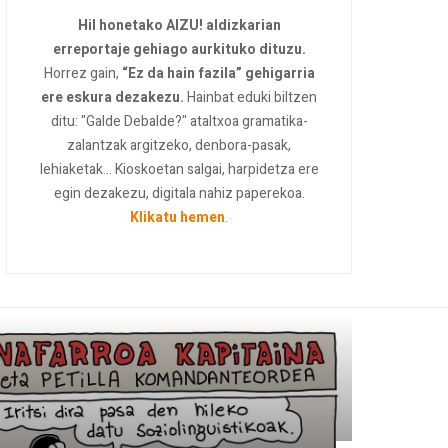
Hil honetako AIZU! aldizkarian
erreportaje gehiago aurkituko dituzu.
Horrez gain,
“Ez da hain fazila” gehigarria
ere eskura dezakezu.
Hainbat eduki biltzen
ditu: "Galde Debalde?" ataltxoa gramatika-
zalantzak argitzeko, denbora-pasak,
lehiaketak... Kioskoetan salgai, harpidetza ere
egin dezakezu, digitala nahiz paperekoa.
Klikatu hemen
.