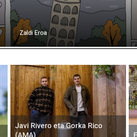
Zaldi Eroa
Javi Rivero eta Gorka Rico
(AMA)
E