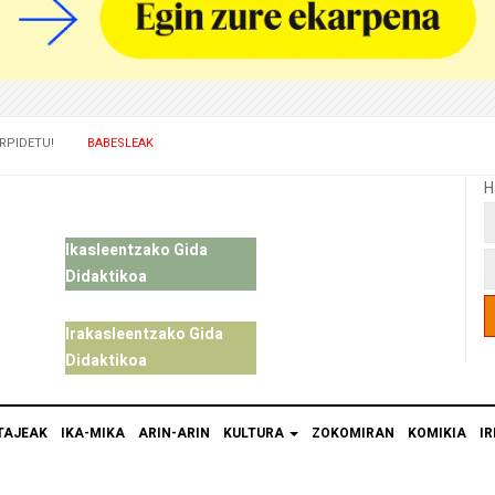
RPIDETU!
BABESLEAK
H
Ikasleentzako Gida
Didaktikoa
Irakasleentzako Gida
Didaktikoa
TAJEAK
IKA-MIKA
ARIN-ARIN
KULTURA
ZOKOMIRAN
KOMIKIA
IR