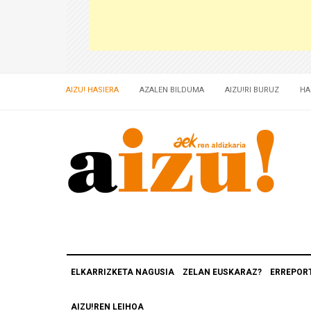
AIZU! HASIERA
AZALEN BILDUMA
AIZU!RI BURUZ
HA
ELKARRIZKETA NAGUSIA
ZELAN EUSKARAZ?
ERREPOR
AIZU!REN LEIHOA