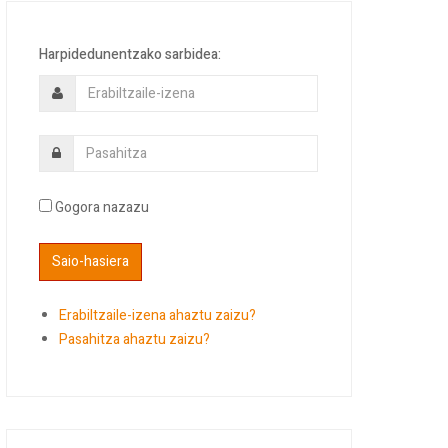
Harpidedunentzako sarbidea:
Gogora nazazu
Erabiltzaile-izena ahaztu zaizu?
Pasahitza ahaztu zaizu?