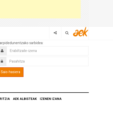
arpidedunentzako sarbidea:
RITZIA
AEK ALBISTEAK
IZENEN IZANA