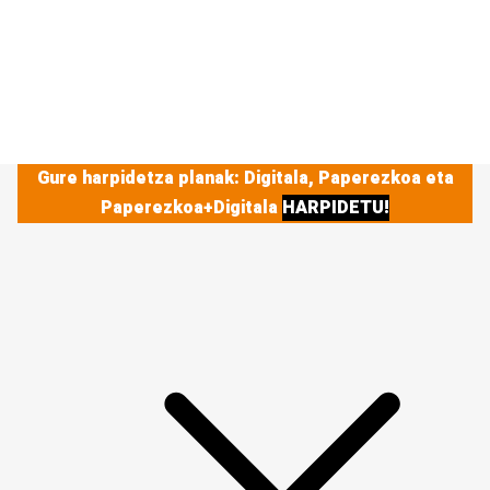
Gure harpidetza planak: Digitala, Paperezkoa eta
Paperezkoa+Digitala
HARPIDETU!