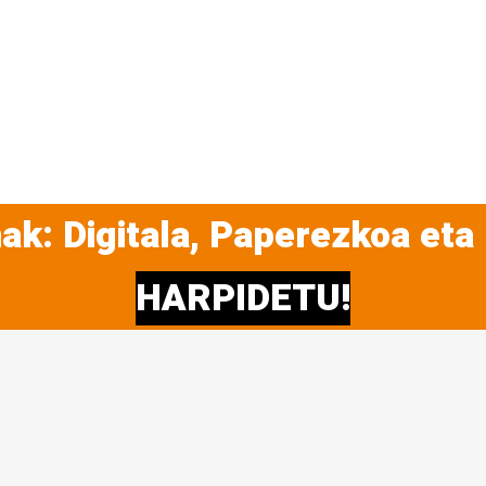
ak: Digitala, Paperezkoa eta
HARPIDETU!